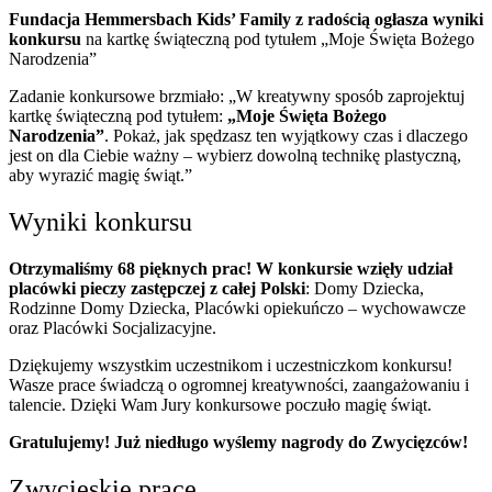
Fundacja Hemmersbach Kids’ Family z radością ogłasza wyniki
konkursu
na kartkę świąteczną pod tytułem „Moje Święta Bożego
Narodzenia”
Zadanie konkursowe brzmiało: „W kreatywny sposób zaprojektuj
kartkę świąteczną pod tytułem:
„Moje Święta Bożego
Narodzenia”
. Pokaż, jak spędzasz ten wyjątkowy czas i dlaczego
jest on dla Ciebie ważny – wybierz dowolną technikę plastyczną,
aby wyrazić magię świąt.”
Wyniki konkursu
Otrzymaliśmy 68 pięknych prac! W konkursie wzięły udział
placówki pieczy zastępczej z całej Polski
: Domy Dziecka,
Rodzinne Domy Dziecka, Placówki opiekuńczo – wychowawcze
oraz Placówki Socjalizacyjne.
Dziękujemy wszystkim uczestnikom i uczestniczkom konkursu!
Wasze prace świadczą o ogromnej kreatywności, zaangażowaniu i
talencie. Dzięki Wam Jury konkursowe poczuło magię świąt.
Gratulujemy! Już niedługo wyślemy nagrody do Zwycięzców!
Zwycięskie prace