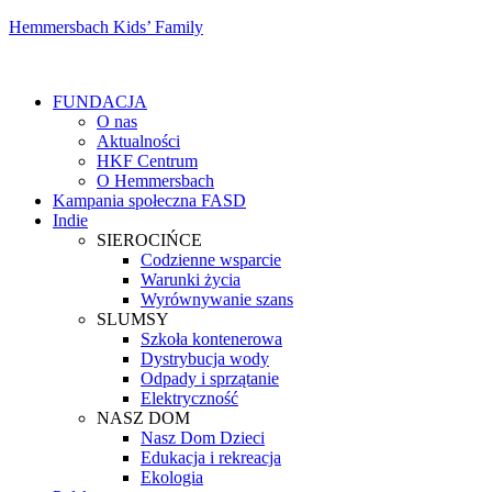
Hemmersbach Kids’ Family
FUNDACJA
O nas
Aktualności
HKF Centrum
O Hemmersbach
Kampania społeczna FASD
Indie
SIEROCIŃCE
Codzienne wsparcie
Warunki życia
Wyrównywanie szans
SLUMSY
Szkoła kontenerowa
Dystrybucja wody
Odpady i sprzątanie
Elektryczność
NASZ DOM
Nasz Dom Dzieci
Edukacja i rekreacja
Ekologia