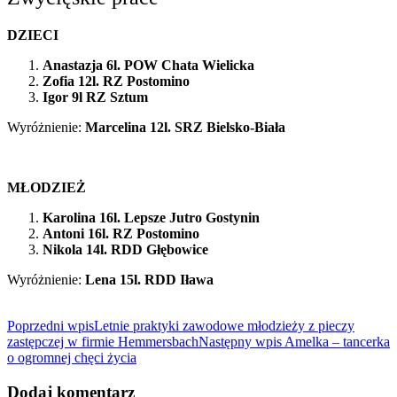
DZIECI
Anastazja 6l. POW Chata Wielicka
Zofia 12l. RZ Postomino
Igor 9l RZ Sztum
Wyróżnienie:
Marcelina 12l. SRZ Bielsko-Biała
MŁODZIEŻ
Karolina 16l. Lepsze Jutro Gostynin
Antoni 16l. RZ Postomino
Nikola 14l. RDD Głębowice
Wyróżnienie:
Lena 15l. RDD Iława
Poprzedni wpis
Letnie praktyki zawodowe młodzieży z pieczy
zastępczej w firmie Hemmersbach
Następny wpis
Amelka­ – tancerka
o ogromnej chęci życia
Dodaj komentarz