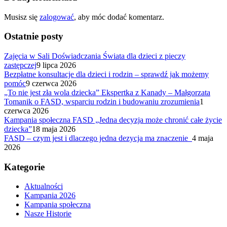
Musisz się
zalogować
, aby móc dodać komentarz.
Ostatnie posty
Zajęcia w Sali Doświadczania Świata dla dzieci z pieczy
zastępczej
9 lipca 2026
Bezpłatne konsultacje dla dzieci i rodzin – sprawdź jak możemy
pomóc
9 czerwca 2026
„To nie jest zła wola dziecka” Ekspertka z Kanady – Małgorzata
Tomanik o FASD, wsparciu rodzin i budowaniu zrozumienia
1
czerwca 2026
Kampania społeczna FASD „Jedna decyzja może chronić całe życie
dziecka”
18 maja 2026
FASD – czym jest i dlaczego jedna dezycja ma znaczenie
4 maja
2026
Kategorie
Aktualności
Kampania 2026
Kampania społeczna
Nasze Historie