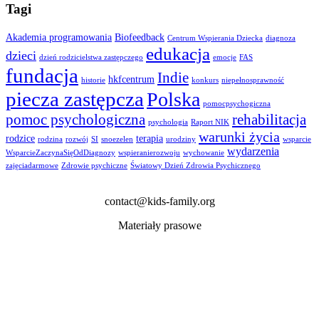
Tagi
Akademia programowania
Biofeedback
Centrum Wspierania Dziecka
diagnoza
edukacja
dzieci
dzień rodzicielstwa zastępczego
emocje
FAS
fundacja
Indie
hkfcentrum
historie
konkurs
niepełnosprawność
piecza zastępcza
Polska
pomocpsychogiczna
pomoc psychologiczna
rehabilitacja
psychologia
Raport NIK
warunki życia
rodzice
terapia
rodzina
rozwój
SI
snoezelen
urodziny
wsparcie
wydarzenia
WsparcieZaczynaSięOdDiagnozy
wspieranierozwoju
wychowanie
zajęciadarmowe
Zdrowie psychiczne
Światowy Dzień Zdrowia Psychicznego
contact@kids-family.org
Materiały prasowe
polska
Ul. Wyścigowa 58
53 – 012 Wrocław, PL