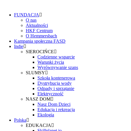
FUNDACJA
O nas
Aktualności
HKF Centrum
O Hemmersbach
Kampania społeczna FASD
Indie
SIEROCIŃCE
Codzienne wsparcie
Warunki życia
Wyrównywanie szans
SLUMSY
Szkoła kontenerowa
Dystrybucja wody
Odpady i sprzątanie
Elektryczność
NASZ DOM
Nasz Dom Dzieci
Edukacja i rekreacja
Ekologia
Polska
EDUKACJA
Skillplanet.io