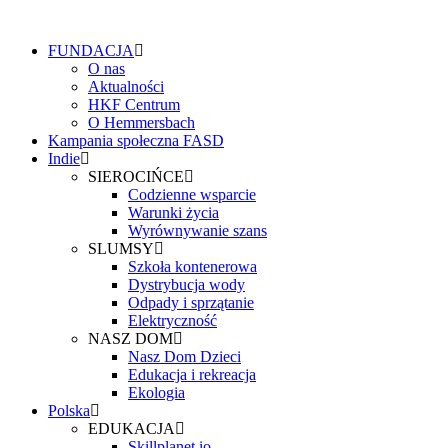
FUNDACJA
O nas
Aktualności
HKF Centrum
O Hemmersbach
Kampania społeczna FASD
Indie
SIEROCIŃCE
Codzienne wsparcie
Warunki życia
Wyrównywanie szans
SLUMSY
Szkoła kontenerowa
Dystrybucja wody
Odpady i sprzątanie
Elektryczność
NASZ DOM
Nasz Dom Dzieci
Edukacja i rekreacja
Ekologia
Polska
EDUKACJA
Skillplanet.io