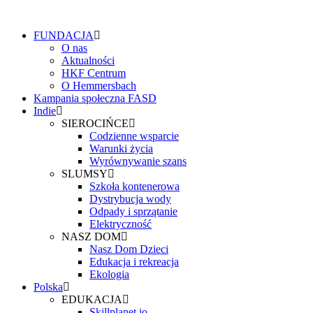
FUNDACJA
O nas
Aktualności
HKF Centrum
O Hemmersbach
Kampania społeczna FASD
Indie
SIEROCIŃCE
Codzienne wsparcie
Warunki życia
Wyrównywanie szans
SLUMSY
Szkoła kontenerowa
Dystrybucja wody
Odpady i sprzątanie
Elektryczność
NASZ DOM
Nasz Dom Dzieci
Edukacja i rekreacja
Ekologia
Polska
EDUKACJA
Skillplanet.io