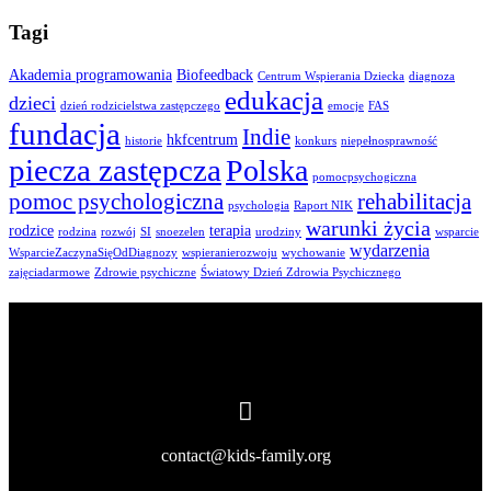
Tagi
Akademia programowania
Biofeedback
Centrum Wspierania Dziecka
diagnoza
edukacja
dzieci
dzień rodzicielstwa zastępczego
emocje
FAS
fundacja
Indie
hkfcentrum
historie
konkurs
niepełnosprawność
piecza zastępcza
Polska
pomocpsychogiczna
pomoc psychologiczna
rehabilitacja
psychologia
Raport NIK
warunki życia
rodzice
terapia
rodzina
rozwój
SI
snoezelen
urodziny
wsparcie
wydarzenia
WsparcieZaczynaSięOdDiagnozy
wspieranierozwoju
wychowanie
zajęciadarmowe
Zdrowie psychiczne
Światowy Dzień Zdrowia Psychicznego
contact@kids-family.org