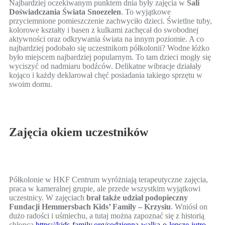
Najbardziej oczekiwanym punktem dnia były zajęcia w
Sali
Doświadczania Świata Snoezelen
. To wyjątkowe
przyciemnione pomieszczenie zachwyciło dzieci. Świetlne tuby,
kolorowe kształty i basen z kulkami zachęcał do swobodnej
aktywności oraz odkrywania świata na innym poziomie. A co
najbardziej podobało się uczestnikom półkolonii? Wodne łóżko
było miejscem najbardziej popularnym. To tam dzieci mogły się
wyciszyć od nadmiaru bodźców. Delikatne wibracje działały
kojąco i każdy deklarował chęć posiadania takiego sprzętu w
swoim domu.
Zajęcia okiem uczestników
Półkolonie w HKF Centrum wyróżniają terapeutyczne zajęcia,
praca w kameralnej grupie, ale przede wszystkim wyjątkowi
uczestnicy. W zajęciach
brał także udział podopieczny
Fundacji Hemmersbach Kids’ Family – Krzysiu
. Wniósł on
dużo radości i uśmiechu, a tutaj można zapoznać się z historią
chłopca
https://kids-family.org/codzienna-walka-o-lepsze-jutro-