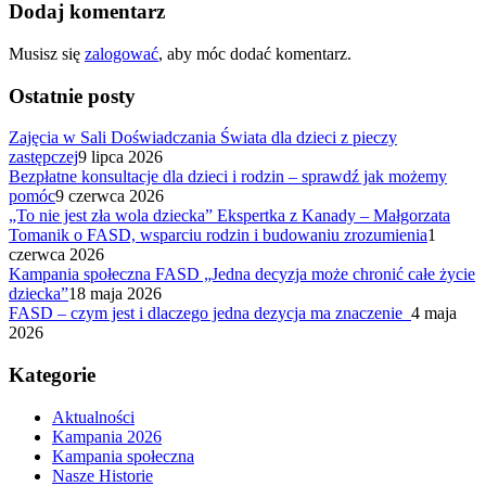
Dodaj komentarz
Musisz się
zalogować
, aby móc dodać komentarz.
Ostatnie posty
Zajęcia w Sali Doświadczania Świata dla dzieci z pieczy
zastępczej
9 lipca 2026
Bezpłatne konsultacje dla dzieci i rodzin – sprawdź jak możemy
pomóc
9 czerwca 2026
„To nie jest zła wola dziecka” Ekspertka z Kanady – Małgorzata
Tomanik o FASD, wsparciu rodzin i budowaniu zrozumienia
1
czerwca 2026
Kampania społeczna FASD „Jedna decyzja może chronić całe życie
dziecka”
18 maja 2026
FASD – czym jest i dlaczego jedna dezycja ma znaczenie
4 maja
2026
Kategorie
Aktualności
Kampania 2026
Kampania społeczna
Nasze Historie