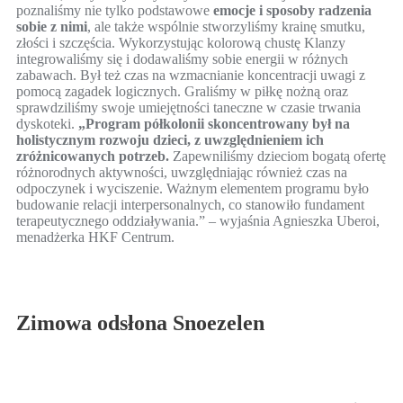
poznaliśmy nie tylko podstawowe
emocje i sposoby radzenia
sobie z nimi
, ale także wspólnie stworzyliśmy krainę smutku,
złości i szczęścia. Wykorzystując kolorową chustę Klanzy
integrowaliśmy się i dodawaliśmy sobie energii w różnych
zabawach. Był też czas na wzmacnianie koncentracji uwagi z
pomocą zagadek logicznych. Graliśmy w piłkę nożną oraz
sprawdziliśmy swoje umiejętności taneczne w czasie trwania
dyskoteki.
„Program półkolonii skoncentrowany był na
holistycznym rozwoju dzieci, z uwzględnieniem ich
zróżnicowanych potrzeb.
Zapewniliśmy dzieciom bogatą ofertę
różnorodnych aktywności, uwzględniając również czas na
odpoczynek i wyciszenie. Ważnym elementem programu było
budowanie relacji interpersonalnych, co stanowiło fundament
terapeutycznego oddziaływania.” – wyjaśnia Agnieszka Uberoi,
menadżerka HKF Centrum.
Zimowa odsłona Snoezelen