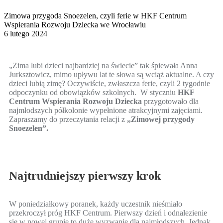
Zimowa przygoda Snoezelen, czyli ferie w HKF Centrum
Wspierania Rozwoju Dziecka we Wrocławiu
6 lutego 2024
„Zima lubi dzieci najbardziej na świecie” tak śpiewała Anna
Jurksztowicz, mimo upływu lat te słowa są wciąż aktualne. A czy
dzieci lubią zimę? Oczywiście, zwłaszcza ferie, czyli 2 tygodnie
odpoczynku od obowiązków szkolnych. W styczniu
HKF
Centrum Wspierania Rozwoju Dziecka
przygotowało dla
najmłodszych półkolonie wypełnione atrakcyjnymi zajęciami.
Zapraszamy do przeczytania relacji z
„Zimowej przygody
Snoezelen”.
Najtrudniejszy pierwszy krok
W poniedziałkowy poranek, każdy uczestnik nieśmiało
przekroczył próg HKF Centrum. Pierwszy dzień i odnalezienie
się w nowej grupie to duże wyzwanie dla najmłodszych. Jednak