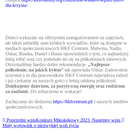
dla-krzysia/
Dzieci wykazały się olbrzymim zaangażowaniem na zajęciach,
ale także udzieliły nam krótkich wywiadów, które są dostępne w
mediach społecznościowych HKF Centrum. Malwina, Nadia,
Oskar, Bianka, Daniel i Hania opowiedzieli o tym, co najbardziej
lubią robić oraz czy podobało im się na półkoloniach zimowych.
Otrzymaliśmy bardzo dobre rekomendacje.
„Najlepsze
półkolonie, na jakich byłem”
tak opowiada Oskar. Zadowoleni
uczestnicy to dla pracowników HKF Centrum największa radość
i już czekamy na naszych gości z letnią odsłoną półkolonii.
Dziękujemy dzieciom, za pozytywną energię oraz rodzicom
za zaufanie.
Do zobaczenia w wakacje!
Zachęcamy do śledzenia
https://hkfcentrum.pl/
i naszych mediów
społecznościowych.
Poprzedni wpis
Konkurs Mikołajkowy 2023
Następny wpis
Mały wojownik o niezwykłej woli życia