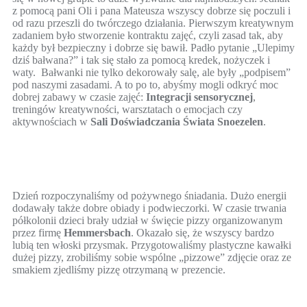
z pomocą pani Oli i pana Mateusza wszyscy dobrze się poczuli i
od razu przeszli do twórczego działania. Pierwszym kreatywnym
zadaniem było stworzenie kontraktu zajęć, czyli zasad tak, aby
każdy był bezpieczny i dobrze się bawił. Padło pytanie „Ulepimy
dziś bałwana?” i tak się stało za pomocą kredek, nożyczek i
waty. Bałwanki nie tylko dekorowały salę, ale były „podpisem”
pod naszymi zasadami. A to po to, abyśmy mogli odkryć moc
dobrej zabawy w czasie zajęć:
Integracji sensorycznej
,
treningów kreatywności, warsztatach o emocjach czy
aktywnościach w
Sali Doświadczania Świata Snoezelen
.
Dzień rozpoczynaliśmy od pożywnego śniadania. Dużo energii
dodawały także dobre obiady i podwieczorki. W czasie trwania
półkolonii dzieci brały udział w święcie pizzy organizowanym
przez firmę
Hemmersbach
. Okazało się, że wszyscy bardzo
lubią ten włoski przysmak. Przygotowaliśmy plastyczne kawałki
dużej pizzy, zrobiliśmy sobie wspólne „pizzowe” zdjęcie oraz ze
smakiem zjedliśmy pizzę otrzymaną w prezencie.